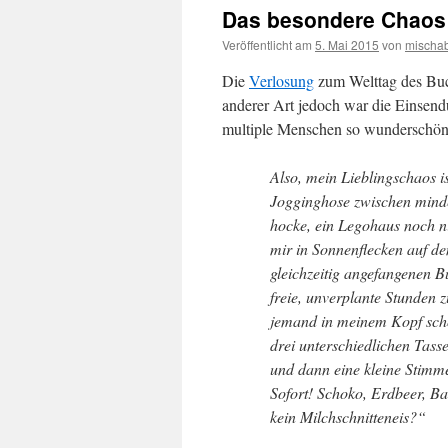
Das besondere Chaos
Veröffentlicht am
5. Mai 2015
von
mischa
Die
Verlosung
zum Welttag des Buc
anderer Art jedoch war die Einsen
multiple Menschen so wunderschön 
Also, mein Lieblingschaos is
Jogginghose zwischen minde
hocke, ein Legohaus noch nic
mir in Sonnenflecken auf de
gleichzeitig angefangenen B
freie, unverplante Stunden 
jemand in meinem Kopf scho
drei unterschiedlichen Tassen
und dann eine kleine Stimme
Sofort! Schoko, Erdbeer, B
kein Milchschnitteneis?“