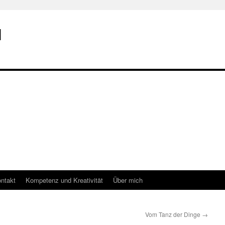
I
ntakt
Kompetenz und Kreativität
Über mich
Vom Tanz der Dinge
→