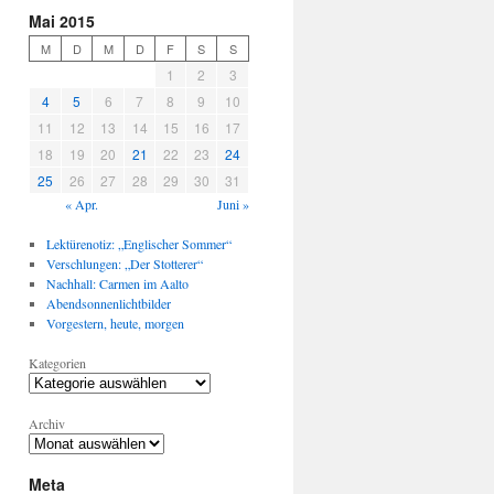
Mai 2015
M
D
M
D
F
S
S
1
2
3
4
5
6
7
8
9
10
11
12
13
14
15
16
17
18
19
20
21
22
23
24
25
26
27
28
29
30
31
« Apr.
Juni »
Lektürenotiz: „Englischer Sommer“
Verschlungen: „Der Stotterer“
Nachhall: Carmen im Aalto
Abendsonnenlichtbilder
Vorgestern, heute, morgen
Kategorien
Archiv
Meta