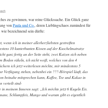
bach
hes zu gewinnen, war reine Glückssache. Ein Glück ganz
dung von
Paula und Co.
, deren Lieblingschaos zumindest für
wie bezeichnend sein dürfte:
t, wenn ich in meiner allerherzliebsten gestreiften
stens 10 kunterbunten Kissen auf der Kuschelmatratze
ht ganz fertig an der Seite steht, zwei Katzen sich neben
m Boden räkeln, ich nicht weiß, welches von den 4
üchern ich jetzt weiterlesen möchte, mir mindestens 5
zur Verfügung stehen, nebenbei ein ???-Hörspiel läuft, das
n beinahe mitsprechen kann, Kaffee, Tee und Kakao in
 verteilt sind-
 in meinem Inneren sagt: „Ich möchte jetzt 6 Kugeln Eis.
anane, Schlumpfeis, Mango und warum gibt es eigentlich