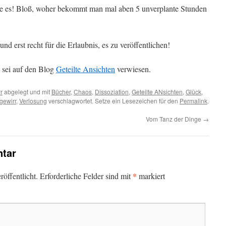
re es! Bloß, woher bekommt man mal aben 5 unverplante Stunden
d erst recht für die Erlaubnis, es zu veröffentlichen!
 sei auf den Blog
Geteilte Ansichten
verwiesen.
r
abgelegt und mit
Bücher
,
Chaos
,
Dissoziation
,
Geteilte ANsichten
,
Glück
,
gewirr
,
Verlosung
verschlagwortet. Setze ein Lesezeichen für den
Permalink
.
Vom Tanz der Dinge
→
tar
*
öffentlicht.
Erforderliche Felder sind mit
markiert