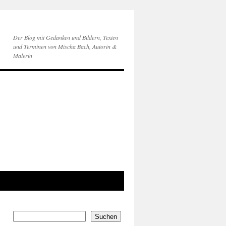
Der Blog mit Gedanken und Bildern, Texten
und Terminen von Mischa Bach, Autorin &
Malerin
Suchen