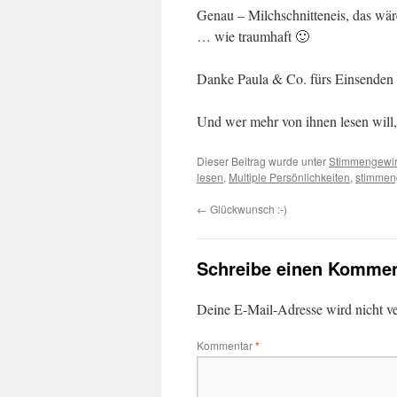
Genau – Milchschnitteneis, das wä
… wie traumhaft 🙂
Danke Paula & Co. fürs Einsenden un
Und wer mehr von ihnen lesen will,
Dieser Beitrag wurde unter
Stimmengewir
lesen
,
Multiple Persönlichkeiten
,
stimmen
←
Glückwunsch :-)
Schreibe einen Kommen
Deine E-Mail-Adresse wird nicht ver
Kommentar
*